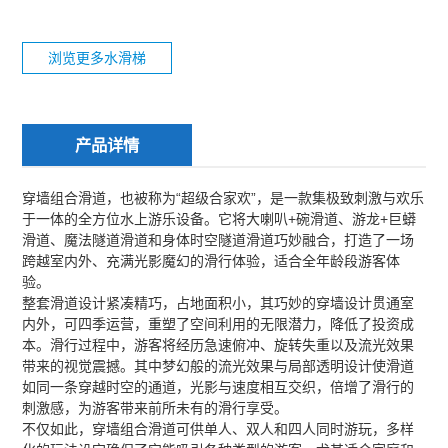
浏览更多水滑梯
产品详情
穿墙组合滑道，也被称为“超级合家欢”，是一款集极致刺激与欢乐
于一体的全方位
水上游乐设备
。它将大喇叭+碗滑道、游龙+巨蟒
滑道、魔法隧道滑道和身体时空隧道滑道巧妙融合，打造了一场
跨越室内外、充满光影魔幻的滑行体验，适合全年龄段游客体
验。
整套滑道设计紧凑精巧，占地面积小，其巧妙的穿墙设计贯通室
内外，可四季运营，重塑了空间利用的无限潜力，降低了投资成
本。滑行过程中，游客将经历急速俯冲、旋转失重以及流光效果
带来的视觉震撼。其中梦幻般的流光效果与局部透明设计使滑道
如同一条穿越时空的通道，光影与速度相互交织，倍增了滑行的
刺激感，为游客带来前所未有的滑行享受。
不仅如此，穿墙组合滑道可供单人、双人和四人同时游玩，多样