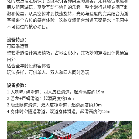
化的玩法设定确保了它能吸引各种类型的游客，尤其适合家庭和
朋友组团游玩，享受互动与协作的乐趣。整个滑行过程充满了刺
激和惊喜，从高空俯冲到快速旋转，光影与速度的完美结合为游
客带来全方位的感官体验。这款穿墙组合滑道无疑是水上乐园中
不可错过的核心项目。
设备特点：
可四季运营
整套滑道设计紧凑精巧，占地面积小，其巧妙的穿墙设计贯通室
内外
适合全年龄段游客体验
玩法多样，可供单人、双人和四人同时游玩
设备参数：
1.大喇叭+碗滑道：四人皮筏滑道，起滑高度约19m
2.游龙+巨蟒滑道：起滑高度约19m
3.魔法隧道滑道：双人皮筏滑道，起滑高度约19m
4.身体时空隧道滑道，双道身体滑道，起滑高度约13m