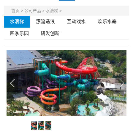
首页
>
公司产品
>
水滑梯
>
水滑梯
漂流造浪
互动戏水
欢乐水寨
四季乐园
研发创新