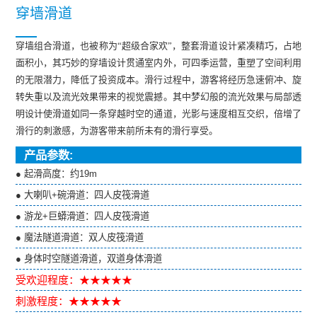
穿墙滑道
穿墙组合滑道，也被称为“超级合家欢”，整套滑道设计紧凑精巧，占地
面积小，其巧妙的穿墙设计贯通室内外，可四季运营，重塑了空间利用
的无限潜力，降低了投资成本。滑行过程中，游客将经历急速俯冲、旋
转失重以及流光效果带来的视觉震撼。其中梦幻般的流光效果与局部透
明设计使滑道如同一条穿越时空的通道，光影与速度相互交织，倍增了
滑行的刺激感，为游客带来前所未有的滑行享受。
产品参数:
● 起滑高度：约19m
● 大喇叭+碗滑道：四人皮筏滑道
● 游龙+巨蟒滑道：四人皮筏滑道
● 魔法隧道滑道：双人皮筏滑道
● 身体时空隧道滑道，双道身体滑道
受欢迎程度：★★★★★
刺激程度：★★★★★