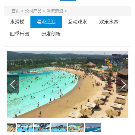
首页
>
公司产品
>
漂流造浪
>
水滑梯
漂流造浪
互动戏水
欢乐水寨
四季乐园
研发创新