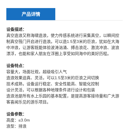
产品详情
设备描述：
真空造浪又称海啸造浪，使力传感系统进行采集真空，以瞬间控
制真空筏门开启进行造浪。可以造1.5至3米的巨浪，犹如在大海
中冲浪，让游客既能体验波涛汹涌、搏击浪花、激流冲浪、波浪
漂浮，也能和家人朋友在浮圈上享受如同海中的美好历程。
设备特点：
容量大，场面壮观，超级吸引人气
造浪效果迫真、灵活，可以1.5至3米的巨浪之间切换
技术成熟，设备运行稳定、安全性能高、智能化控制
设计灵活，可以根据各种地理条件进行设计和包装
造浪池是所有水上乐园的基本配置，是提高游客接待量和广大游
客喜闻乐见的游乐项目。
设备参数：
高度：≤3.0m
浪型：排浪