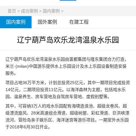
首页
>
成功案例
>
国内案例
>
国内案例
国外案例
在建工程
辽宁葫芦岛欢乐龙湾温泉水乐园
辽宁葫芦岛欢乐龙湾温泉水乐园由富都集团与隆东集团合力打造，
米兰·(milan)中国游乐提供
水上乐园设计
及
水上乐园设备
制造安装
服务。
项目占地36万平方米，计划总投资25亿元，其中一期项目完成投资
14亿元，二期项目投资11亿元。以海洋森林为主题，包括戏水乐
园、温泉养生、房车营地及自驾房车营地、度假别墅等。
其中，可容纳3万人的戏水乐园配有海啸造浪池、超级龙卷风、超
级漂流旋风、28米高速组合滑道、超级树屋、彩虹滑道、巨洪峡漂
流河、冒险岛亲子娱乐区、海洋迷宫等游乐项目。一期室外水乐园
于2018年6月30日开业。