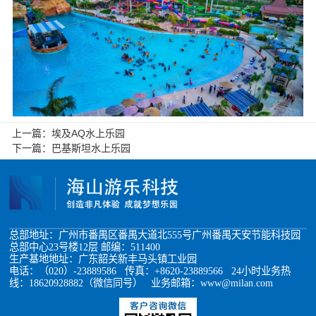
上一篇：
埃及AQ水上乐园
下一篇：
巴基斯坦水上乐园
总部地址：广州市番禺区番禺大道北555号广州番禺天安节能科技园
总部中心23号楼12层 邮编：511400
生产基地地址：广东韶关新丰马头镇工业园
电话：（020）-23889586 传真：+8620-23889566 24小时业务热
线：18620928882（微信同号） 业务邮箱：www@milan.com