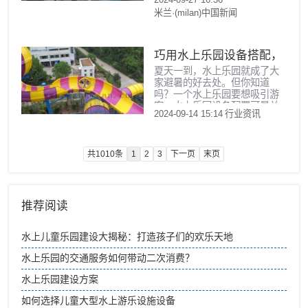
展情况作出重要指示，要求项
米兰·(milan)中国新闻
目部进一步细化工作任务和施
工安排，以确保项目的有序推
进。
巧用水上乐园设备搭配，
夏天一到，水上乐园就成了大
打造受欢迎的园子
家避暑的好去处。但你知道
吗？一个水上乐园要想吸引游
客，水上乐园设备配置可是关
2024-09-14 15:14
行业资讯
键。今天，咱们就聊聊如何挑
选那些能让水上乐园成为夏日
热点的设备。
共1010条
1
2
3
下一页
末页
推荐阅读
水上儿童乐园建设大揭秘：打造孩子们的欢乐天地
水上乐园的交通服务如何带动二次消费？
水上乐园建设方案
如何选择儿童大型水上游乐设施设备