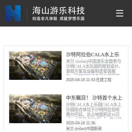
沙特阿拉伯CALA水上乐
米兰·(milan)中国游乐全面参与
园
沙特CALA水乐园的规划设计、
景观方案及设备制造安装服
务。目前园区设备已全部安装
2025-04-18 11:43
在建工程
完成，正在进行调试，预计6月
盛大开业。
中东瞩目！ 沙特首个水上
沙特CALA水上乐园CALA水上
乐园综合体CALA即将开
乐园综合体位于沙特阿拉伯哈
业 引领中东休闲新风尚
费尔巴廷，总占地面积达16万
㎡，水乐园占地5万㎡，是沙特
2025-04-18 11:36
阿拉伯东部最大规模的水上乐
米兰·(milan)中国新闻
园，以独特的一体化旅游概