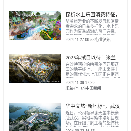
念，成为该国首个将游乐、娱
乐、休闲、
探析水上乐园消费特征，
随着旅游业的不断发展和消费
洞悉未来发展新趋势
者需求的日益多样化，水上乐
园作为夏季旅游的热门选择，
正经历着一系列新的发展变
2024-11-27 09:58
行业资讯
化。
2025年拭目以待！米兰
在沙特阿拉伯哈费尔巴廷那辽
·(milan)中国游乐沙特
阔的地平线上，一座未来感十
CALA水上乐园项目最新
足的现代化水上乐园正在悄然
崛起——CALA水上乐园。作为
进展
2024-11-06 17:29
米兰·(milan)中国游乐在中东的
米兰·(milan)中国新闻
重要作品，CALA不仅标志着沙
特阿拉伯东部最大规模的水上
乐园的诞生，更以其独
华中文旅“新地标”，武汉
近日，公司领导谢天董事长亲
中法半岛生态小镇项目最
赴武汉，实地考察中法项目现
新进展
场，在仔细了解工程的整体概
况和施工进度后，对项目的进
2024-09-27 16:36