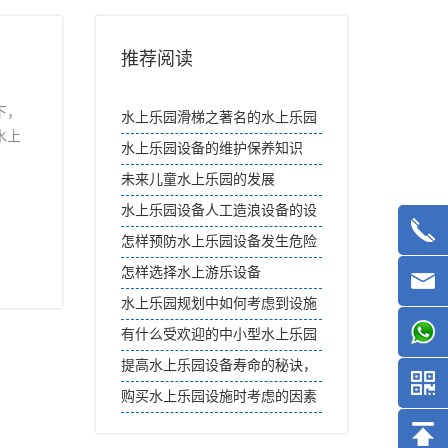
推荐阅读
下，
水上乐园滑梯之著名的水上乐园
水上
滑梯
水上乐园设备的维护保养知识
未来儿童水上乐园的发展
水上乐园设备人工造浪设备的设
计与特点
怎样预防水上乐园设备发生危险
怎样选择水上游乐设备
水上乐园规划中如何考虑到设施
的扩建？
有什么受欢迎的中小型水上乐园
设施？
提高水上乐园设备寿命的秘诀，
你知道吗？
购买水上乐园设施时考虑的因素
有哪些？