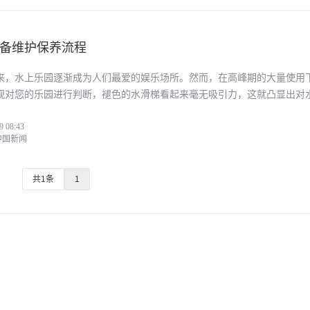
备维护保养流程
来，水上乐园逐渐成为人们最爱的娱乐场所。然而，在高峰期的大量使用
观对您的乐园进行判断，褪色的水滑梯看起来毫无吸引力，这就凸显出对
护保养变得尤为重要。妥善的维
9 08:43
n)中国新闻
共1条
1