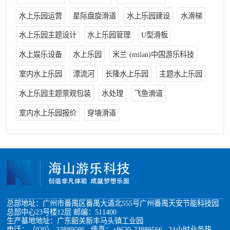
水上乐园运营
星际盘旋滑道
水上乐园建设
水滑梯
水上乐园主题设计
水上乐园管理
U型滑板
水上娱乐设备
水上乐园
米兰·(milan)中国游乐科技
室内水上乐园
漂流河
长隆水上乐园
主题水上乐园
水上乐园主题景观包装
水处理
飞鱼滑道
室内水上乐园报价
穿墙滑道
总部地址：广州市番禺区番禺大道北555号广州番禺天安节能科技园
总部中心23号楼12层 邮编：511400
生产基地地址：广东韶关新丰马头镇工业园
电话：（020）-23889586 传真：+8620-23889566 24小时业务热