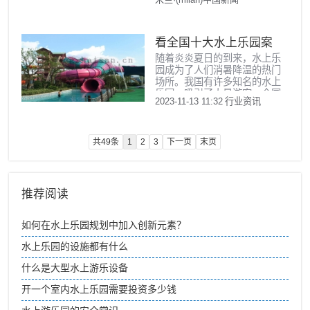
方领导陪同下深入项目现场，
全方位了解这一备受期待的水
上乐园工程进展。
看全国十大水上乐园案
随着炎炎夏日的到来，水上乐
例，揭秘水乐园设计秘
园成为了人们消暑降温的热门
诀！
场所。我国有许多知名的水上
乐园，吸引了大量游客。全国
2023-11-13 11:32
行业资讯
十大水上乐园各有特色，它们
的设计秘诀值得我们探讨。本
文将为您揭秘这些水上乐园的
设计秘诀，带您领略水乐园的
共49条
1
2
3
下一页
末页
魅力。【小标题 1：水上乐园
的设计理念】1.1 独特的设计风
格水上乐园的设计风格是其吸
引游客的第一要素。独特的设
推荐阅读
计风格不仅可以突显水上乐园
的个性，还能给游客带来强烈
的视觉冲击。例如，长隆水上
如何在水上乐园规划中加入创新元素？
乐...
水上乐园的设施都有什么
什么是大型水上游乐设备
开一个室内水上乐园需要投资多少钱