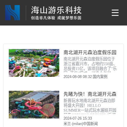
南北湖开元森泊度假乐园
南北湖开元森泊度假乐园位于
浙江省嘉兴市，占地约550亩、
总投资15亿，该项目融合了“乐
园+酒店”模式，打造全年龄
2024-08-08 08:32
国内案例
段、全天候的一站式休闲旅游
度假综合体。乐园涵盖精品度
假、奇趣游乐、巧思美食和商
务会展四大
先睹为快！南北湖开元森
新晋玩水地南北湖开元森泊即
泊度假乐园即将开园
将盛大开园！HELLO
SUMMER一站式玩水遛娃开园
预告OPENING PREVIEW斥资
2024-07-26 15:33
15亿，占地550亩31000㎡室内
米兰·(milan)中国新闻
外水乐园2300 ㎡室内儿童乐园