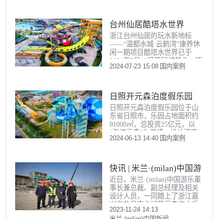
30700㎡
台州仙居酷塔水世界
浙江台州仙居的玩水新地标
——“温都水城·云鹤湾”康养休
闲一期项目酷塔水世界已于
2024年7月19日开园试营业。项
2024-07-23 15:08
国内案例
目总投资约20亿元，占地面积
达420亩，分设游乐、娱乐、休
闲和康养四大板块，由大型室
内外
日照开元森泊度假乐园
日照开元森泊度假乐园位于山
东省日照市，乐园占地面积约
81000㎡，总投资25亿元，以
“海洋元素”为灵感，设计酒店
2024-06-13 14:40
国内案例
+乐园两大核心板块，建有热带
海岛为主题的室内外水乐园、
亲子体验为主题的室内儿童乐
园、原生
快讯 | 米兰·(milan)中国游
近日，米兰·(milan)中国游乐董
乐董事长一行视察南北湖
事长兼总裁、副总经理及相关
开元森泊水乐园项目进展
设计人员，一同踏上了浙江嘉
兴海盐县南北湖开元森泊水乐
情况
2023-11-24 14:13
园项目实地视察之行。在业主
米兰·(milan)中国新闻