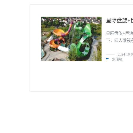
星际盘旋+
星际盘旋+巨
下，四人乘筏
世界。这款滑
2024-10-0
水滑梯