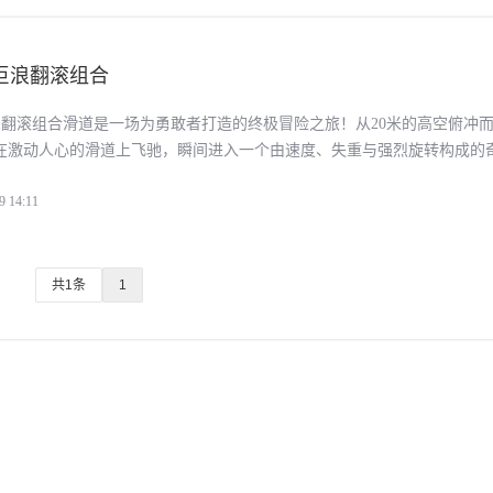
巨浪翻滚组合
浪翻滚组合滑道是一场为勇敢者打造的终极冒险之旅！从20米的高空俯冲
在激动人心的滑道上飞驰，瞬间进入一个由速度、失重与强烈旋转构成的
道组合不仅是水上乐园的明星项
9 14:11
共1条
1