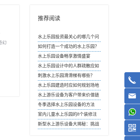
推荐阅读
而
水上乐园投资最关心的哪几个问
奇幻
题
如何打造一个成功的水上乐园？
——策划篇
水上乐园设备畅享激情盛宴
水上乐园设计中的人群疏散应如
何考虑？
刺激水上乐园滑滑梯有哪些？
水上乐园建造时应如何规划场地
布局？
水上游乐设备为客户带来价值链
冬季选择水上乐园设备的方法
室内儿童水上乐园的8个装修注
意事项
新型水上游乐设备大揭秘：挑战
与刺激并存