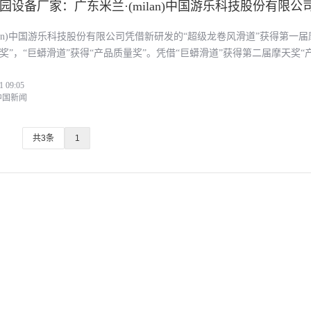
园设备厂家：广东米兰·(milan)中国游乐科技股份有限公
ilan)中国游乐科技股份有限公司凭借新研发的“超级龙卷风滑道”获得第一届
奖”，“巨蟒滑道”获得“产品质量奖”。凭借“巨蟒滑道”获得第二届摩天奖“
风滑道（大喇叭）”获得“产
1 09:05
n)中国新闻
共3条
1