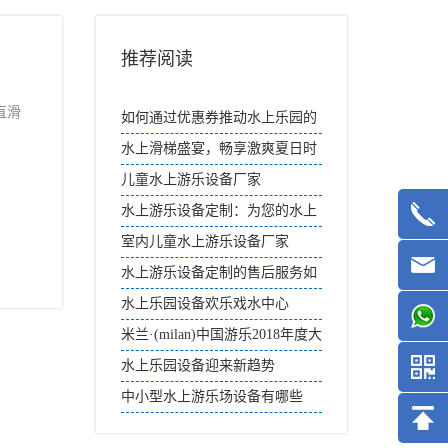
推荐阅读
直滑
如何通过优惠券推动水上乐园的
二次消费？
水上滑梯盛宴，畅享激爽夏日时
光
儿童水上游乐设备厂家
水上游乐设备定制：为您的水上
乐园提供最佳体验
室内儿童水上游乐设备厂家
水上游乐设备定制的售后服务如
何保障？
水上乐园设备欢乐戏水中心
米兰·(milan)中国游乐2018年度大
事记
水上乐园设备迎来新趋势
中小型水上游乐场设备有哪些