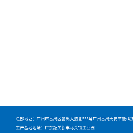
总部地址：广州市番禺区番禺大道北555号广州番禺天安节能科技园总
生产基地地址：广东韶关新丰马头镇工业园