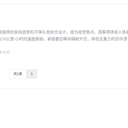
其独特的金钩造型和子弹头发射仓设计，成为视觉焦点。游客将体验人体
以50公里/小时的速度疾驰，紧接着在瞬间弹射升空，体验无重力的空中漂
为一条翱翔的飞鱼，最终以优雅
8 15:37
共1条
1