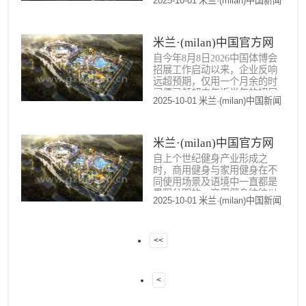
2025-10-01
米兰·(milan)中国新闻
登场 升级为亚太健身及健康生
受瞩目
活展区，作为亚太地区最具影
响力的体育用品博览会，中
米兰·(milan)中国官方网
自今年8月8日2026中国体博会
站-展商选位“手把手”
招展工作启动以来，企业反响
①2026中国体博会亚太健
远超预期，仅用一个月余的时
间便已赶超去年近半年的招展
身及健康生活展区-轻量
2025-10-01
米兰·(milan)中国新闻
进度。而在组委会与企业就参
化健身及家用健身部分
展报名选位问题进行深入沟通
时发现：部分企业存在选位 迷
茫 ，不知
米兰·(milan)中国官方网
自上个世纪健身产业形成之
站-2026中国体博会亚太
时，商用健身与家用健身在不
健身及健康生活展区探秘
同使用场景及语境中一直都是
界限分明的，商用健身往往以
①焕新融合,轻量化及家用
2025-10-01
米兰·(milan)中国新闻
大型、专业性强、侧重团体训
健身跨入“无界健康”时代
练为主，而家用健身则侧重于
小型、便捷、个性化设计，强
调家庭适用性，适合个
<<
<