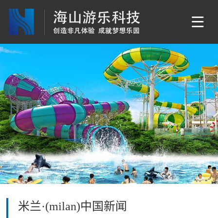
米兰·(milan)中国新闻