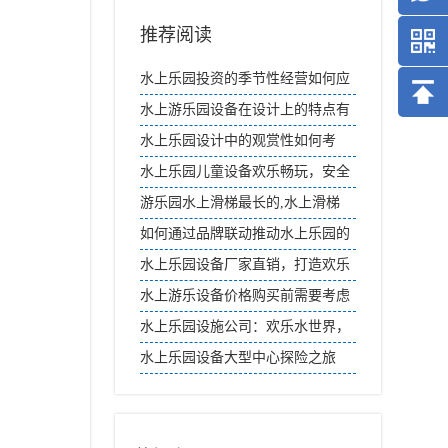
推荐阅读
水上乐园投资的季节性经营如何应
对？
水上游乐园设备在设计上的特点有
哪些方面？
水上乐园设计中的观赏性如何考
虑？
水上乐园儿童设备欢乐畅玩，安全
又刺激
游乐园水上滑梯最长的,水上滑梯
如何通过品牌联动推动水上乐园的
二次消费？
水上乐园设备厂家直销，打造欢乐
水世界
水上游乐设备价格购买前需要考虑
哪些因素？
水上乐园设施公司：欢乐水世界，
畅享无限激情
水上乐园设备大型中心探险之旅