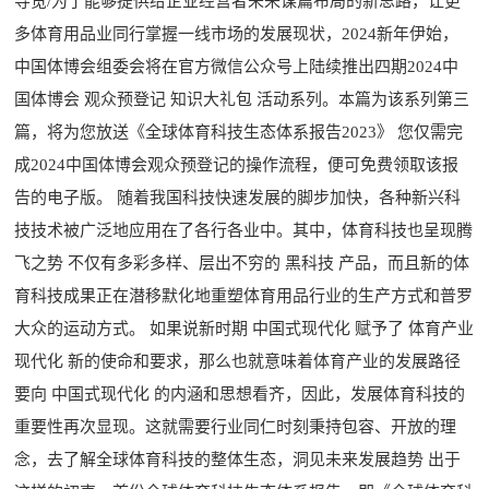
导览/为了能够提供给企业经营者未来谋篇布局的新思路，让更
多体育用品业同行掌握一线市场的发展现状，2024新年伊始，
中国体博会组委会将在官方微信公众号上陆续推出四期2024中
国体博会 观众预登记 知识大礼包 活动系列。本篇为该系列第三
篇，将为您放送《全球体育科技生态体系报告2023》 您仅需完
成2024中国体博会观众预登记的操作流程，便可免费领取该报
告的电子版。 随着我国科技快速发展的脚步加快，各种新兴科
技技术被广泛地应用在了各行各业中。其中，体育科技也呈现腾
飞之势 不仅有多彩多样、层出不穷的 黑科技 产品，而且新的体
育科技成果正在潜移默化地重塑体育用品行业的生产方式和普罗
大众的运动方式。 如果说新时期 中国式现代化 赋予了 体育产业
现代化 新的使命和要求，那么也就意味着体育产业的发展路径
要向 中国式现代化 的内涵和思想看齐，因此，发展体育科技的
重要性再次显现。这就需要行业同仁时刻秉持包容、开放的理
念，去了解全球体育科技的整体生态，洞见未来发展趋势 出于