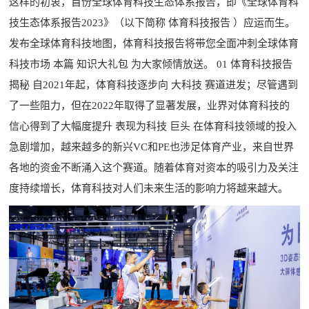
这样的初衷，首份全球体育科技生态体系报告，即《全球体育科
技生态体系报告2023》（以下简称 体育科技报告 ）应运而生。
发布全球体育科技地图，体育科技报告将带您全面冲刺全球体育
科技市场 本篇 知识大礼包 为大家倾情放送。 01 体育科技报告
揭秘 自2021年起，体育科技逐步向 大科技 赛道进发；尽管遇到
了一些阻力，但在2022年取得了显著发展，业界对体育科技的
信心得到了大幅度提升 表现为科技 巨头 在体育科技领域的投入
急剧增加，越来越多的新兴VC和PE也涉足体育产业，来自世界
各地的资金不断涌入这个赛道。随着体育对资本的吸引力及关注
度持续增长，体育科技对人们未来生活的影响力将越来越大。