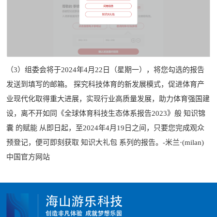
（3）组委会将于2024年4月22日（星期一），将您勾选的报告
发送到填写的邮箱。 探究科技体育的新发展模式，促进体育产
业现代化取得重大进展，实现行业高质量发展，助力体育强国建
设，离不开如同《全球体育科技生态体系报告2023》般 知识锦
囊 的赋能 从即日起，至2024年4月19日之间，只要您完成观众
预登记，便可即刻获取 知识大礼包 系列的报告。-米兰·(milan)
中国官方网站