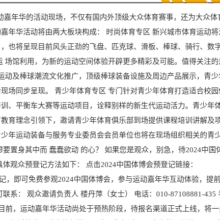
在运动嘉年华的活动现场，不仅有国内外顶级大众体育赛事，还为大众体
嘉年华活动将由两大板块构成： 时尚体育专区 新兴城市体育运动将
目，也将呈现目前风头正劲的飞盘、匹克球、滑板、棒球、骑行、数
运 场馆利用，为新的运动空间体验开辟更多精彩及可能。值得关注的
球运动及棒球潮流文化推广，顶级棒球装备设施及周边产品展示，青少
现场同步呈现。 青少年体育专区 专门针对青少年体育打造适合校园
培训、平衡车大赛等运动项目，诠释别样的新生代运动活力。青少年
育教育理念引领下，邀请青少年体育俱乐部到场提供课程培训讲解及
青少年运动装备与服务专业委员会会员单位也将在现场组织相关的青
要置身其中而 蠢蠢欲动 的心？ 如果您是观众，别急，待2024中国
体观众预登记方法如下： 点击2024中国体博会预登记链接：
ster，完成观众实名登记，即可免费参观2024中国体博会，参与运动嘉年华互动体验，
 观众邀请负责人 楼丹萍（女士） 电话：010-87108881-435
show.com.cn 目前，运动嘉年华活动尚处于预热阶段，待报名渠道正式上线，将