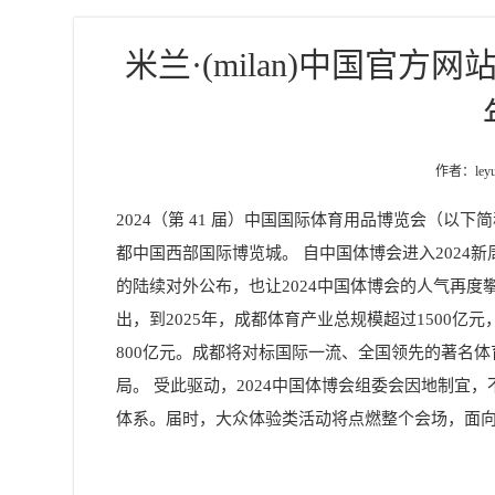
米兰·(milan)中国官方
作者：ley
2024（第 41 届）中国国际体育用品博览会（以下简
都中国西部国际博览城。 自中国体博会进入202
的陆续对外公布，也让2024中国体博会的人气再度
出，到2025年，成都体育产业总规模超过1500
800亿元。成都将对标国际一流、全国领先的著名体
局。 受此驱动，2024中国体博会组委会因地制
体系。届时，大众体验类活动将点燃整个会场，面