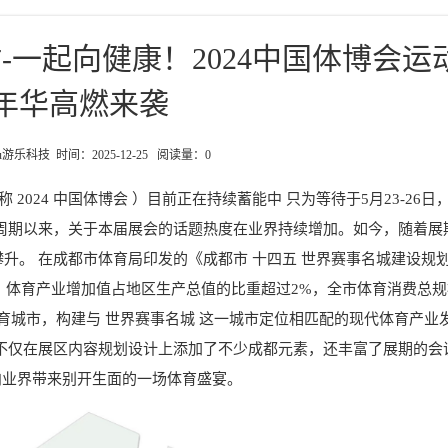
网站-⼀起向健康！2024中国体博会运
年华高燃来袭
u游乐科技 时间：2025-12-25 阅读量：
0
称 2024 中国体博会 ）目前正在持续蓄能中 只为等待于5月23-26日
4新周期以来，关于本届展会的话题热度在业界持续增加。如今，随着展
攀升。 在成都市体育局印发的《成都市 十四五 世界赛事名城建设规
亿元，体育产业增加值占地区生产总值的比重超过2%，全市体育消费总
育城市，构建与 世界赛事名城 这一城市定位相匹配的现代体育产业
宜，不仅在展区内容规划设计上添加了不少成都元素，还丰富了展期的会
向业界带来别开生面的一场体育盛宴。