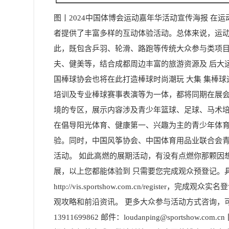
图丨2024中国体博会运动嘉年华活动宣传海报 
者提供了丰富多样的互动体验活动。总体来说，运动
此，既包含乒羽、轮滑、路跑等传统大众参与类项
夫、健美等，结合成都周边丰富的旅游资源及 后大
国棒球协会也将在此打造棒球时尚潮玩 大集 集棒
培训及专业棒球赛事表演等为一体，都将同期在展会
境的专区，展示内容涉及青少年篮球、足球、马术
在倡导阳光体育、健康第一、兴趣为主的青少年体
验。同时，中国风筝协会、中国体育用品业联合会
活动。 如此高燃的展期活动，有没有点燃你那颗因想
展，以上您都能体验到 只需要您完成观众预登记。具
http://vis.sportshow.com.cn/regi
观攻略和前沿资讯。 更多大众参与活动方式咨询，可联系：
13911699862 邮件：loudanping@sport