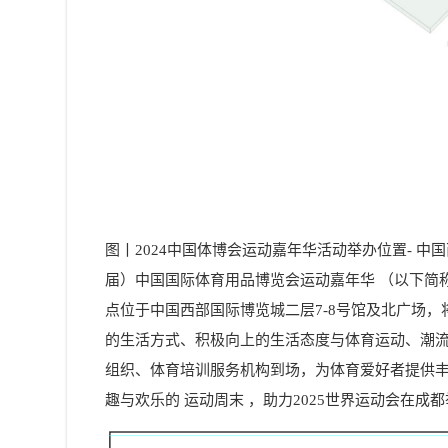
图丨2024中国体博会运动嘉年华活动举办位置- 中国西
届）中国国际体育用品博览会运动嘉年华 （以下简称 
点位于中国西部国际博览城二层7-8号馆及北广场
的生活方式、积极向上的生活态度与体育运动、潮
组织、体育培训服务机构到场，为体育爱好者提供丰
趣与欢乐的 运动周末 ，助力2025世界运动会在成