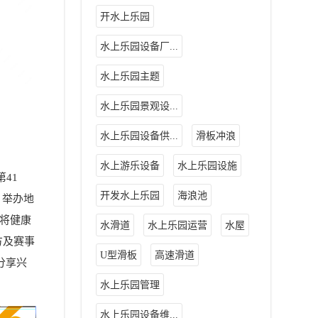
开水上乐园
水上乐园设备厂...
水上乐园主题
水上乐园景观设...
水上乐园设备供...
滑板冲浪
水上游乐设备
水上乐园设施
第41
开发水上乐园
海浪池
，举办地
华将健康
水滑道
水上乐园运营
水屋
方及赛事
U型滑板
高速滑道
分享兴
水上乐园管理
水上乐园设备维...